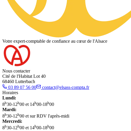
Votre expert-comptable de confiance au cœur de l'Alsace
Nous contacter
Cité de l'Habitat Lot 40
68460 Lutterbach
03 89 07 56 00
contact@elsass-compta.fr
Horaires
Lundi:
h
h
h
h
8
30-12
00 et 14
00-18
00
Mardi:
h
h
8
30-12
00 et sur RDV l'après-midi
Mercredi:
h
h
h
h
8
30-12
00 et 14
00-18
00